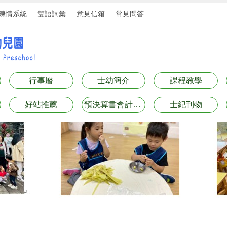
陳情系統
雙語詞彙
意見信箱
常見問答
行事曆
士幼簡介
課程教學
好站推薦
預決算書會計月報表專區
士紀刊物