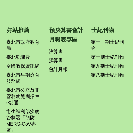
好站推薦
預決算書會計
士紀刊物
月報表專區
臺北市政府教育
第十一期士紀刊
局
物
決算書
臺北酷課雲
第十期士紀刊物
預算書
全國教保資訊網
第九期士紀刊物
會計月報
臺北市早期療育
第八期士紀刊物
服務網
臺北市公立及非
營利幼兒園招生
e點通
衛生福利部疾病
管制署「預防
MERS-CoV專
區」