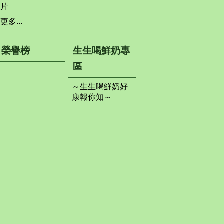
片
更多...
榮譽榜
生生喝鮮奶專
區
～生生喝鮮奶好
康報你知～