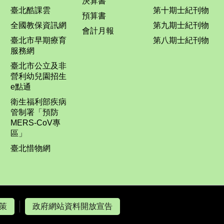
決算書
臺北酷課雲
第十期士紀刊物
預算書
全國教保資訊網
第九期士紀刊物
會計月報
臺北市早期療育
第八期士紀刊物
服務網
臺北市公立及非
營利幼兒園招生
e點通
衛生福利部疾病
管制署「預防
MERS-CoV專
區」
臺北惜物網
策
政府網站資料開放宣告