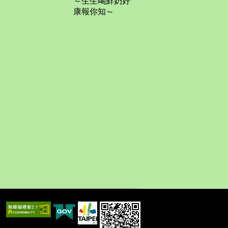
～生生喝鮮奶好
康報你知～