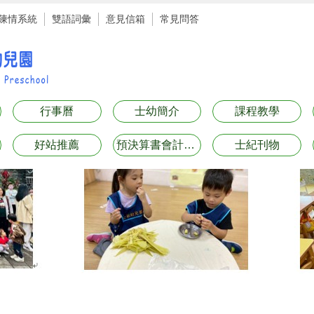
陳情系統
雙語詞彙
意見信箱
常見問答
行事曆
士幼簡介
課程教學
好站推薦
預決算書會計月報表專區
士紀刊物