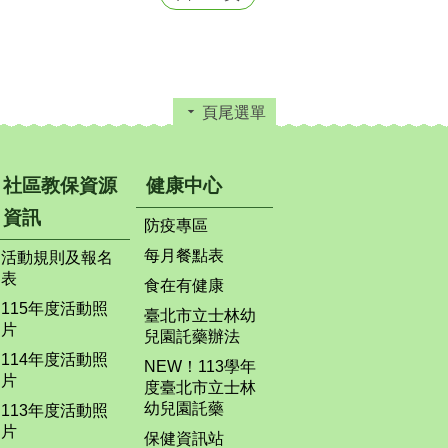
頁尾選單
社區教保資源
健康中心
資訊
防疫專區
每月餐點表
活動規則及報名
表
食在有健康
115年度活動照
臺北市立士林幼
片
兒園託藥辦法
114年度活動照
NEW！113學年
片
度臺北市立士林
幼兒園託藥
113年度活動照
片
保健資訊站