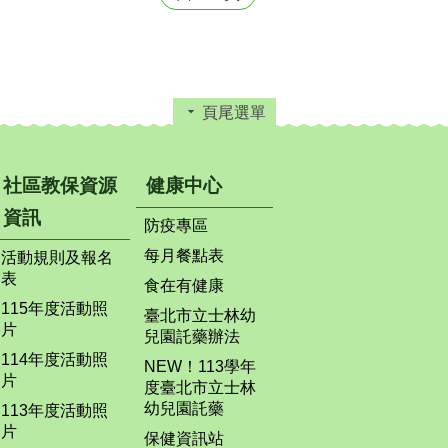
頁尾選單
社區教保資源
健康中心
資訊
防疫專區
每月餐點表
活動規則及報名
表
食在有健康
115年度活動照
臺北市立士林幼
片
兒園託藥辦法
114年度活動照
NEW！113學年
片
度臺北市立士林
幼兒園託藥
113年度活動照
片
保健資訊站