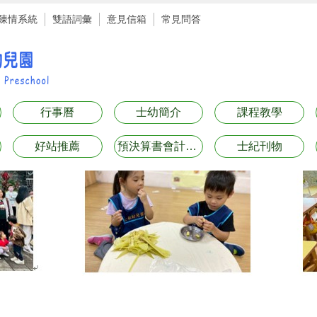
陳情系統
雙語詞彙
意見信箱
常見問答
行事曆
士幼簡介
課程教學
好站推薦
預決算書會計月報表專區
士紀刊物