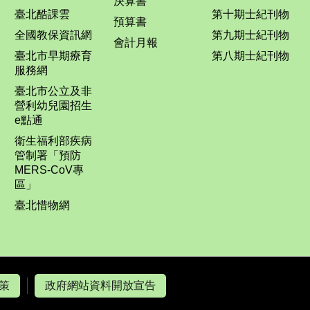
決算書
臺北酷課雲
第十期士紀刊物
預算書
全國教保資訊網
第九期士紀刊物
會計月報
臺北市早期療育
第八期士紀刊物
服務網
臺北市公立及非
營利幼兒園招生
e點通
衛生福利部疾病
管制署「預防
MERS-CoV專
區」
臺北惜物網
策
政府網站資料開放宣告