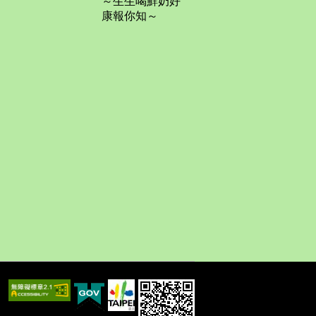
～生生喝鮮奶好
康報你知～