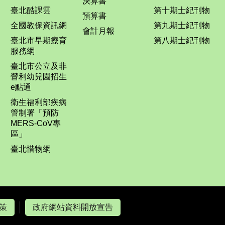
決算書
臺北酷課雲
第十期士紀刊物
預算書
全國教保資訊網
第九期士紀刊物
會計月報
臺北市早期療育
第八期士紀刊物
服務網
臺北市公立及非
營利幼兒園招生
e點通
衛生福利部疾病
管制署「預防
MERS-CoV專
區」
臺北惜物網
策
政府網站資料開放宣告