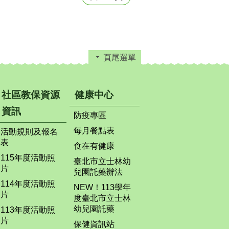
頁尾選單
社區教保資源
健康中心
資訊
防疫專區
每月餐點表
活動規則及報名
表
食在有健康
115年度活動照
臺北市立士林幼
片
兒園託藥辦法
114年度活動照
NEW！113學年
片
度臺北市立士林
幼兒園託藥
113年度活動照
片
保健資訊站