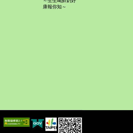
～生生喝鮮奶好
康報你知～