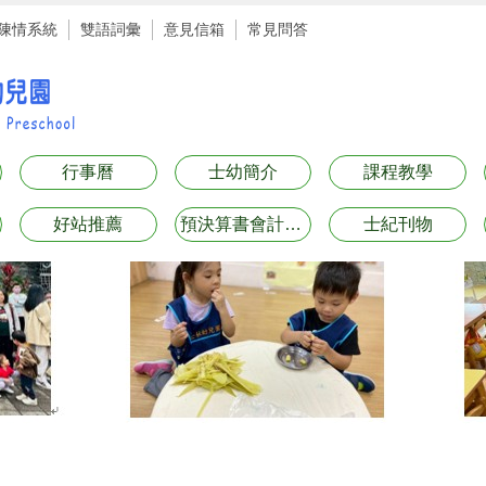
陳情系統
雙語詞彙
意見信箱
常見問答
行事曆
士幼簡介
課程教學
好站推薦
預決算書會計月報表專區
士紀刊物