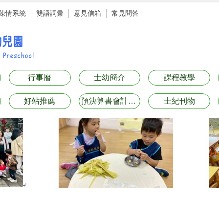
陳情系統
雙語詞彙
意見信箱
常見問答
行事曆
士幼簡介
課程教學
好站推薦
預決算書會計月報表專區
士紀刊物