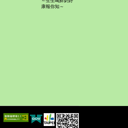
～生生喝鮮奶好
康報你知～