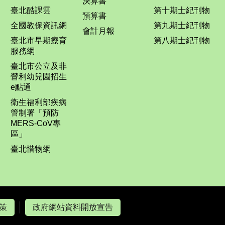
決算書
臺北酷課雲
第十期士紀刊物
預算書
全國教保資訊網
第九期士紀刊物
會計月報
臺北市早期療育
第八期士紀刊物
服務網
臺北市公立及非
營利幼兒園招生
e點通
衛生福利部疾病
管制署「預防
MERS-CoV專
區」
臺北惜物網
策
政府網站資料開放宣告