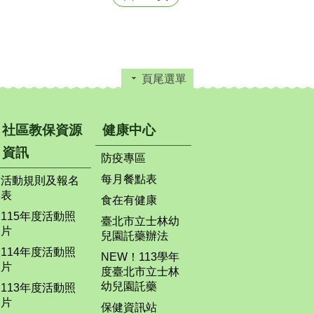
頁尾選單
社區教保資源
健康中心
資訊
防疫專區
每月餐點表
活動規則及報名
表
食在有健康
115年度活動照
臺北市立士林幼
片
兒園託藥辦法
114年度活動照
NEW！113學年
片
度臺北市立士林
幼兒園託藥
113年度活動照
片
保健資訊站