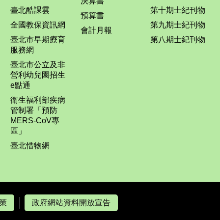
決算書
臺北酷課雲
第十期士紀刊物
預算書
全國教保資訊網
第九期士紀刊物
會計月報
臺北市早期療育
第八期士紀刊物
服務網
臺北市公立及非
營利幼兒園招生
e點通
衛生福利部疾病
管制署「預防
MERS-CoV專
區」
臺北惜物網
策
政府網站資料開放宣告