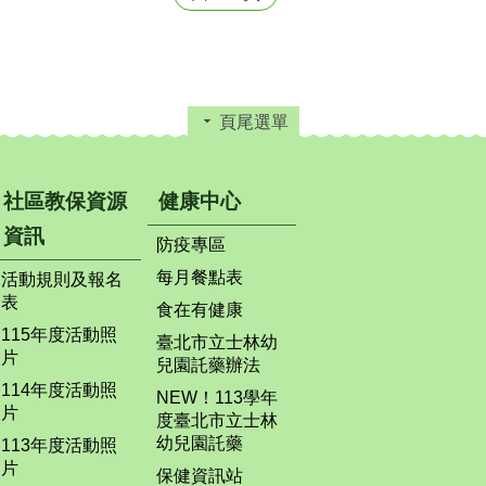
頁尾選單
社區教保資源
健康中心
資訊
防疫專區
每月餐點表
活動規則及報名
表
食在有健康
115年度活動照
臺北市立士林幼
片
兒園託藥辦法
114年度活動照
NEW！113學年
片
度臺北市立士林
幼兒園託藥
113年度活動照
片
保健資訊站