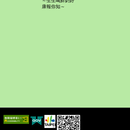
～生生喝鮮奶好
康報你知～