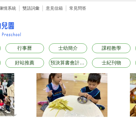
陳情系統
雙語詞彙
意見信箱
常見問答
行事曆
士幼簡介
課程教學
好站推薦
預決算書會計月報表專區
士紀刊物