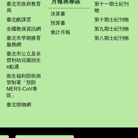
月報表專區
臺北市政府教育
第十一期士紀刊
局
物
決算書
臺北酷課雲
第十期士紀刊物
預算書
全國教保資訊網
第九期士紀刊物
會計月報
臺北市早期療育
第八期士紀刊物
服務網
臺北市公立及非
營利幼兒園招生
e點通
衛生福利部疾病
管制署「預防
MERS-CoV專
區」
臺北惜物網