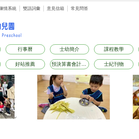
陳情系統
雙語詞彙
意見信箱
常見問答
行事曆
士幼簡介
課程教學
好站推薦
預決算書會計月報表專區
士紀刊物