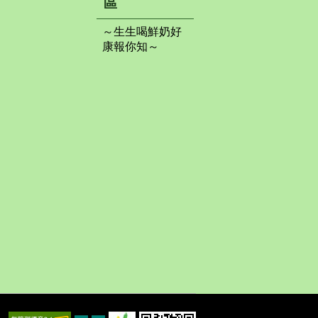
區
～生生喝鮮奶好
康報你知～