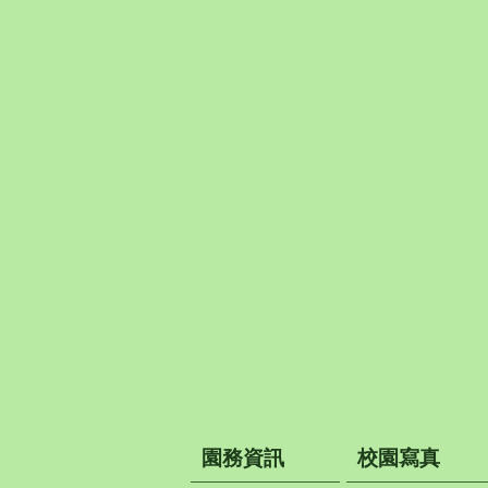
園務資訊
校園寫真