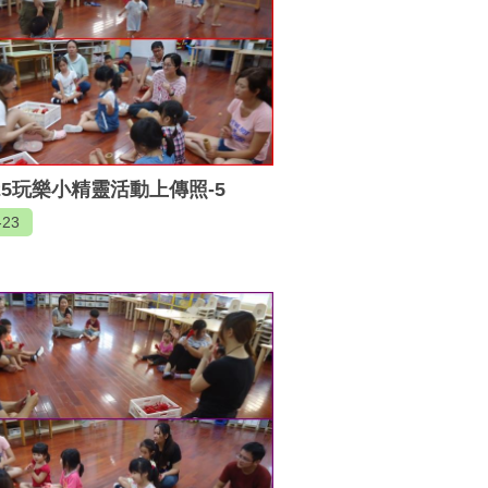
925玩樂小精靈活動上傳照-5
-23