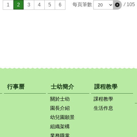
/
105
每頁筆數
1
2
3
4
5
6
行事曆
士幼簡介
課程教學
關於士幼
課程教學
園長介紹
生活作息
幼兒園願景
組織架構
業務職掌