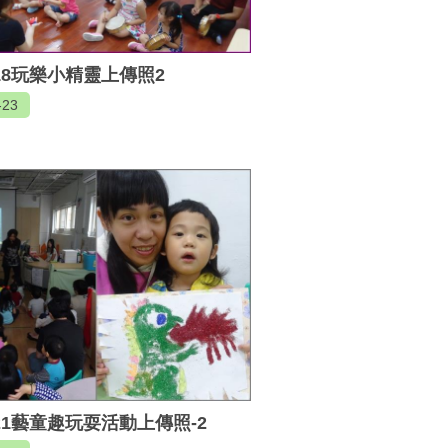
918玩樂小精靈上傳照2
-23
021藝童趣玩耍活動上傳照-2