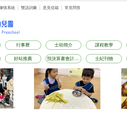
陳情系統
雙語詞彙
意見信箱
常見問答
行事曆
士幼簡介
課程教學
好站推薦
預決算書會計月報表專區
士紀刊物