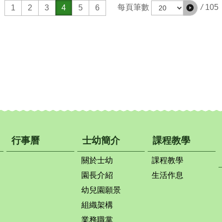
/
105
每頁筆數
1
2
3
4
5
6
行事曆
士幼簡介
課程教學
關於士幼
課程教學
園長介紹
生活作息
幼兒園願景
組織架構
業務職掌