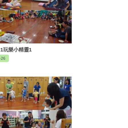
501玩樂小精靈1
-26