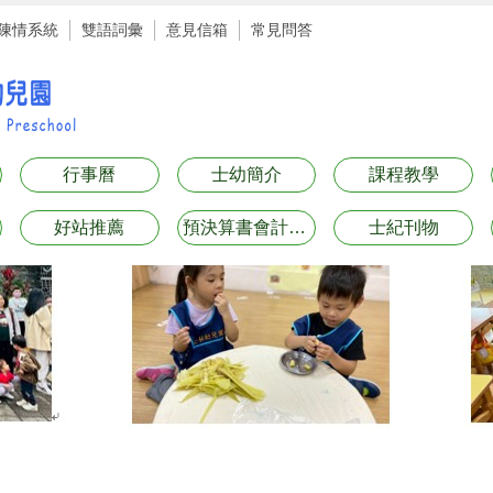
陳情系統
雙語詞彙
意見信箱
常見問答
行事曆
士幼簡介
課程教學
好站推薦
預決算書會計月報表專區
士紀刊物