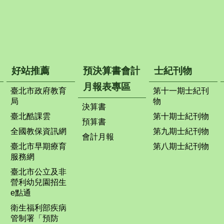
好站推薦
預決算書會計
士紀刊物
月報表專區
臺北市政府教育
第十一期士紀刊
局
物
決算書
臺北酷課雲
第十期士紀刊物
預算書
全國教保資訊網
第九期士紀刊物
會計月報
臺北市早期療育
第八期士紀刊物
服務網
臺北市公立及非
營利幼兒園招生
e點通
衛生福利部疾病
管制署「預防