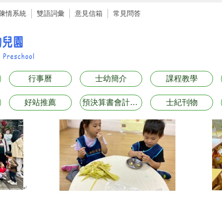
陳情系統
雙語詞彙
意見信箱
常見問答
行事曆
士幼簡介
課程教學
好站推薦
預決算書會計月報表專區
士紀刊物