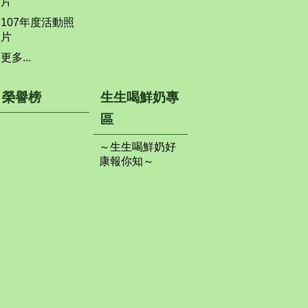
片
107年度活動照
片
更多...
榮譽榜
生生喝鮮奶專
區
～生生喝鮮奶好
康報你知～