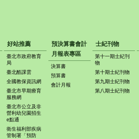
好站推薦
預決算書會計
士紀刊物
月報表專區
臺北市政府教育
第十一期士紀刊
局
物
決算書
臺北酷課雲
第十期士紀刊物
預算書
全國教保資訊網
第九期士紀刊物
會計月報
臺北市早期療育
第八期士紀刊物
服務網
臺北市公立及非
營利幼兒園招生
e點通
衛生福利部疾病
管制署「預防