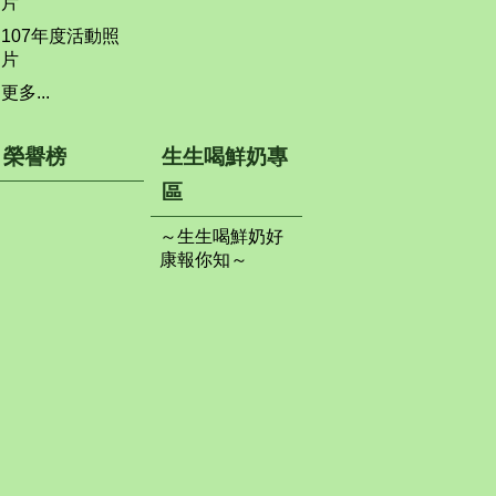
片
107年度活動照
片
更多...
榮譽榜
生生喝鮮奶專
區
～生生喝鮮奶好
康報你知～