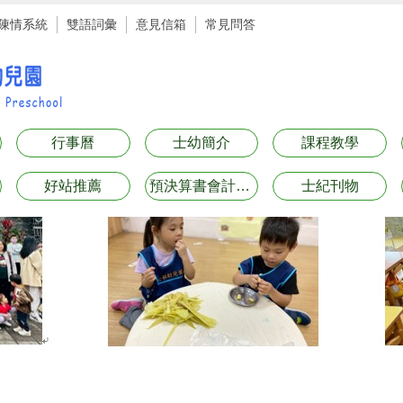
陳情系統
雙語詞彙
意見信箱
常見問答
行事曆
士幼簡介
課程教學
好站推薦
預決算書會計月報表專區
士紀刊物