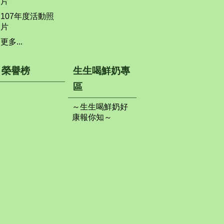
片
107年度活動照
片
更多...
榮譽榜
生生喝鮮奶專
區
～生生喝鮮奶好
康報你知～