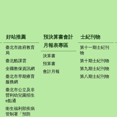
好站推薦
預決算書會計
士紀刊物
月報表專區
臺北市政府教育
第十一期士紀刊
局
物
決算書
臺北酷課雲
第十期士紀刊物
預算書
全國教保資訊網
第九期士紀刊物
會計月報
臺北市早期療育
第八期士紀刊物
服務網
臺北市公立及非
營利幼兒園招生
e點通
衛生福利部疾病
管制署「預防