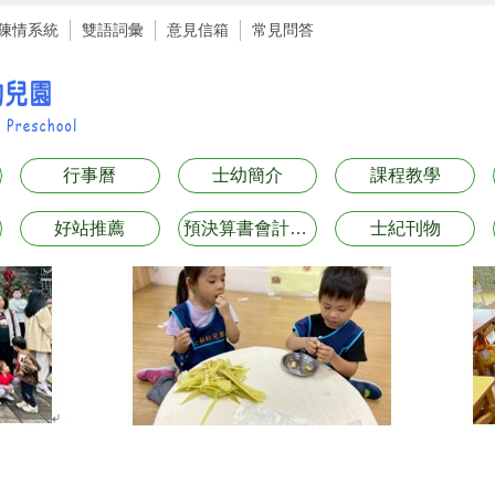
陳情系統
雙語詞彙
意見信箱
常見問答
行事曆
士幼簡介
課程教學
好站推薦
預決算書會計月報表專區
士紀刊物