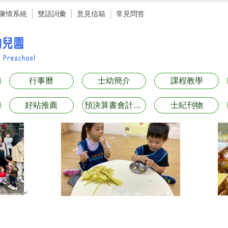
陳情系統
雙語詞彙
意見信箱
常見問答
行事曆
士幼簡介
課程教學
好站推薦
預決算書會計月報表專區
士紀刊物