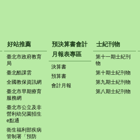
好站推薦
預決算書會計
士紀刊物
月報表專區
臺北市政府教育
第十一期士紀刊
局
物
決算書
臺北酷課雲
第十期士紀刊物
預算書
全國教保資訊網
第九期士紀刊物
會計月報
臺北市早期療育
第八期士紀刊物
服務網
臺北市公立及非
營利幼兒園招生
e點通
衛生福利部疾病
管制署「預防