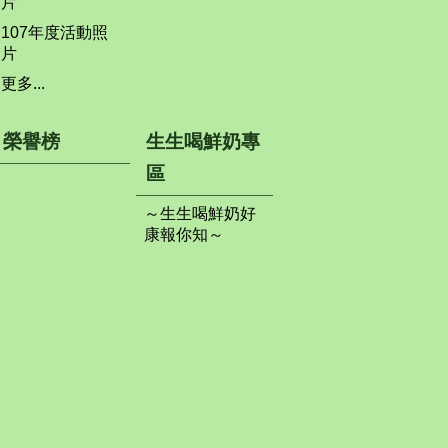
片
107年度活動照
片
更多...
榮譽榜
生生喝鮮奶專
區
～生生喝鮮奶好
康報你知～