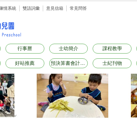
陳情系統
雙語詞彙
意見信箱
常見問答
行事曆
士幼簡介
課程教學
好站推薦
預決算書會計月報表專區
士紀刊物