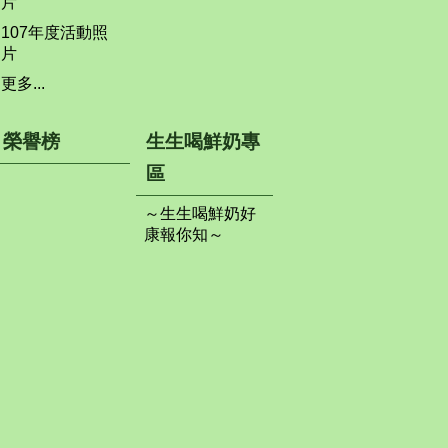
片
107年度活動照
片
更多...
榮譽榜
生生喝鮮奶專
區
～生生喝鮮奶好
康報你知～