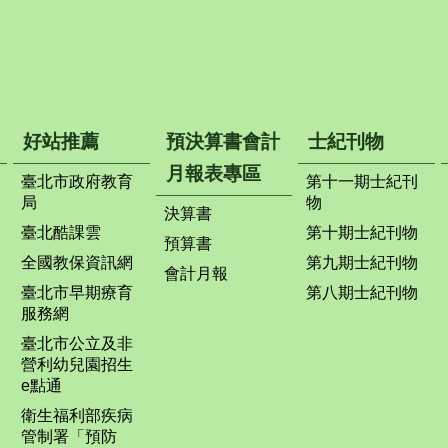
好站推薦
預決算書會計
士紀刊物
月報表專區
臺北市政府教育
第十一期士紀刊
局
物
決算書
臺北酷課雲
第十期士紀刊物
預算書
全國教保資訊網
第九期士紀刊物
會計月報
臺北市早期療育
第八期士紀刊物
服務網
臺北市公立及非
營利幼兒園招生
e點通
衛生福利部疾病
管制署「預防