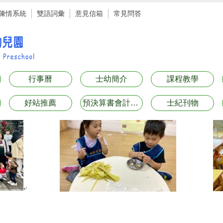
陳情系統
雙語詞彙
意見信箱
常見問答
行事曆
士幼簡介
課程教學
好站推薦
預決算書會計月報表專區
士紀刊物