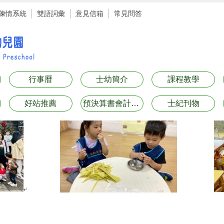
陳情系統
雙語詞彙
意見信箱
常見問答
行事曆
士幼簡介
課程教學
好站推薦
預決算書會計月報表專區
士紀刊物